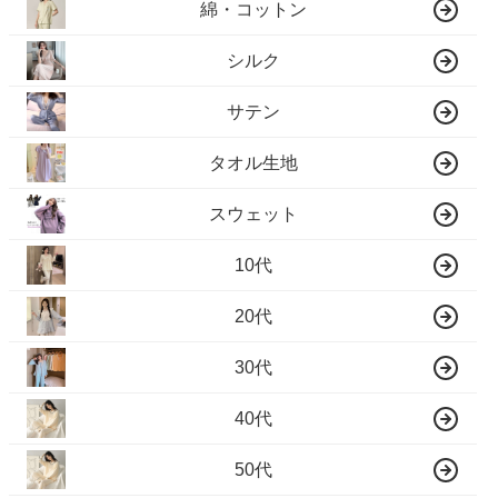
綿・コットン
シルク
サテン
タオル生地
スウェット
10代
20代
30代
40代
50代