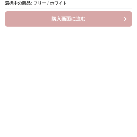
選択中の商品: フリー / ホワイト
購入画面に進む
Lovely-wear
について
会社概要
利用規約