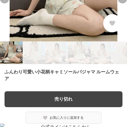
Previous slide
Ne
ふんわり可愛い小花柄キャミソールパジャマ ルームウェ
ア
売り切れ
お気に入りに追加する