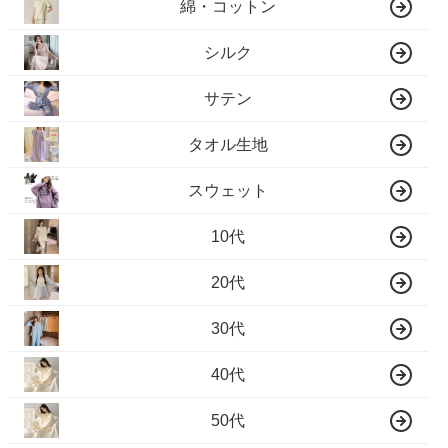
綿・コットン
シルク
サテン
タオル生地
スウェット
10代
20代
30代
40代
50代