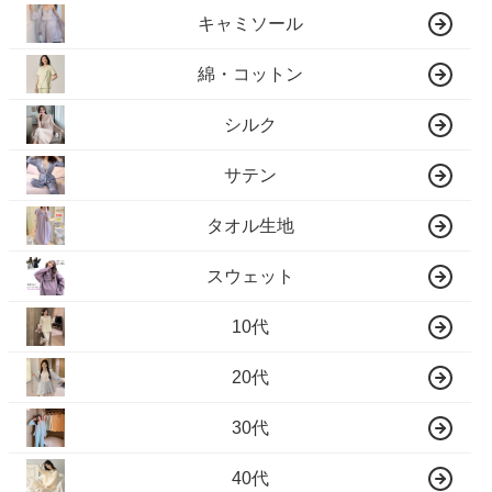
キャミソール
綿・コットン
シルク
サテン
タオル生地
スウェット
10代
20代
30代
40代