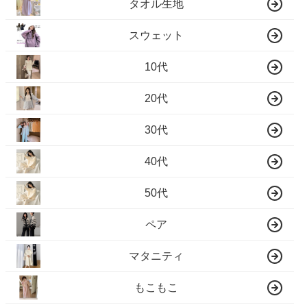
タオル生地
スウェット
10代
20代
30代
40代
50代
ペア
マタニティ
もこもこ