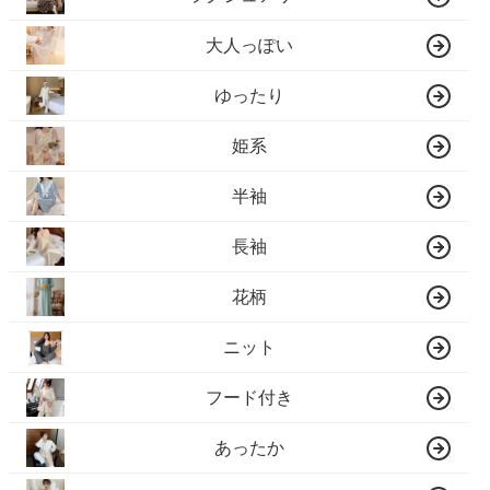
大人っぽい
ゆったり
姫系
半袖
長袖
花柄
ニット
フード付き
あったか