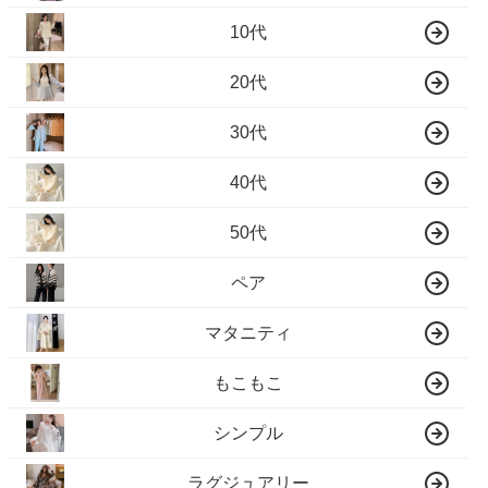
10代
20代
30代
40代
50代
ペア
マタニティ
もこもこ
シンプル
ラグジュアリー