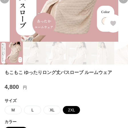
Previous slide
Ne
もこもこ ゆったりロング丈バスローブ ルームウェア
4,800
円
サイズ
M
L
XL
2XL
カラー