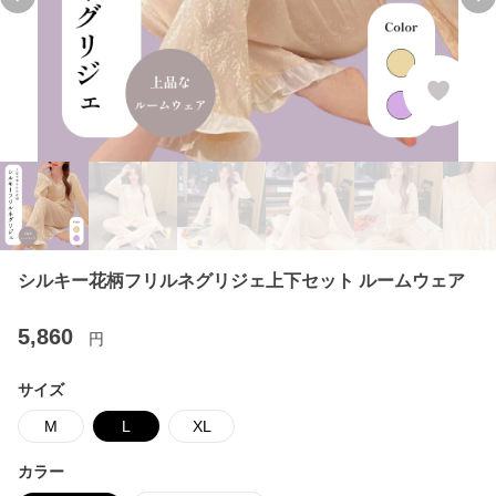
Previous slide
Ne
シルキー花柄フリルネグリジェ上下セット ルームウェア
5,860
円
サイズ
M
L
XL
カラー