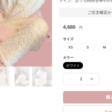
ザイン。おうち時間を華やか
ご注文確定か
4,680
円
Next slide
サイズ
XS
S
M
カラー
ホワイト
1
購
カー