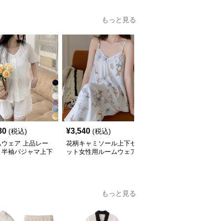
もっと見る
80
¥
3,540
¥
6,640
(税込)
(税込)
(税込)
ムウェア 上品レー
花柄キャミソール上下セ
夏用薄手ルームウェア
り半袖パジャマ上下
ット女性用ルームウェア
半袖ショートパンツセッ
ト春夏用
ト
もっと見る