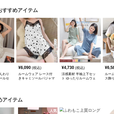
おすすめアイテム
¥
6,090
¥
4,730
¥
6,5
(税込)
(税込)
んわり
ルームウェア レース付
涼感素材 半袖上下セッ
ルー
ールセ
きキャミソールパジャマ
ト ゆったりルームウェ
ス飾
上下セット
ア
セッ
めアイテム
人気