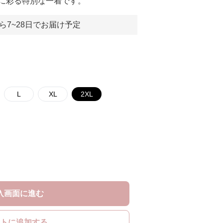
に彩る特別な一着です。
ら7~28日でお届け予定
L
XL
2XL
入画面に進む
トに追加する