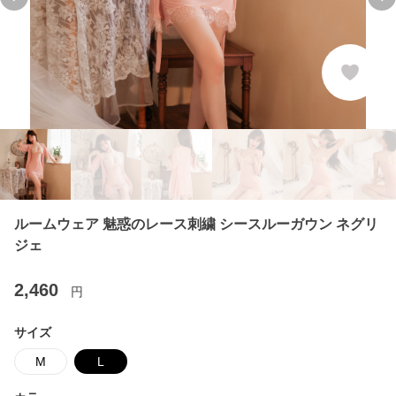
Previous slide
Ne
ルームウェア 魅惑のレース刺繍 シースルーガウン ネグリ
ジェ
2,460
円
サイズ
M
L