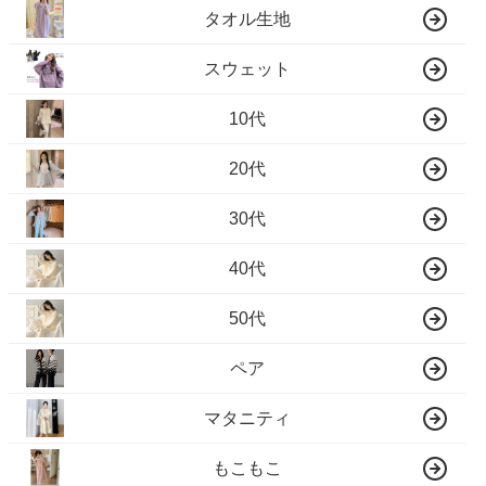
タオル生地
スウェット
10代
20代
30代
40代
50代
ペア
マタニティ
もこもこ