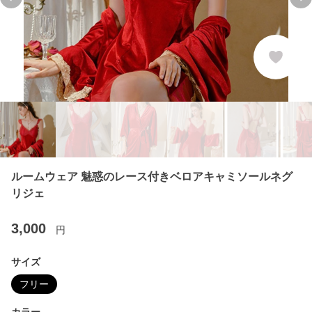
Previous slide
Ne
ルームウェア 魅惑のレース付きベロアキャミソールネグ
リジェ
3,000
円
サイズ
フリー