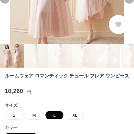
Previous slide
Ne
ルームウェア ロマンティック チュール フレア ワンピース
10,260
円
サイズ
S
M
L
XL
カラー