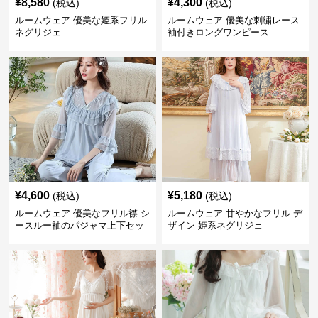
¥
8,580
¥
4,300
(税込)
(税込)
ルームウェア 優美な姫系フリル
ルームウェア 優美な刺繍レース
ネグリジェ
袖付きロングワンピース
¥
4,600
¥
5,180
(税込)
(税込)
ルームウェア 優美なフリル襟 シ
ルームウェア 甘やかなフリル デ
ースルー袖のパジャマ上下セッ
ザイン 姫系ネグリジェ
ト