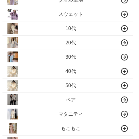
スウェット
10代
20代
30代
40代
50代
ペア
マタニティ
もこもこ