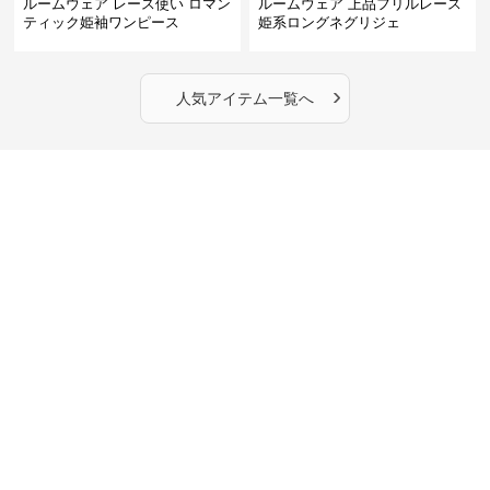
ルームウェア レース使い ロマン
ルームウェア 上品フリルレース
ティック姫袖ワンピース
姫系ロングネグリジェ
›
人気アイテム一覧へ