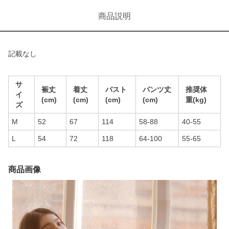
商品説明
記載なし
サ
裖丈
着丈
バスト
パンツ丈
推奨体
イ
(cm)
(cm)
(cm)
(cm)
重(kg)
ズ
M
52
67
114
58-88
40-55
L
54
72
118
64-100
55-65
商品画像