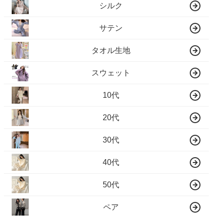
シルク
サテン
タオル生地
スウェット
10代
20代
30代
40代
50代
ペア