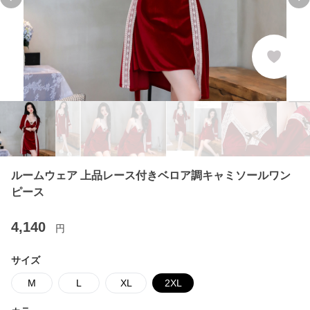
Previous slide
Ne
ルームウェア 上品レース付きベロア調キャミソールワン
ピース
4,140
円
サイズ
M
L
XL
2XL