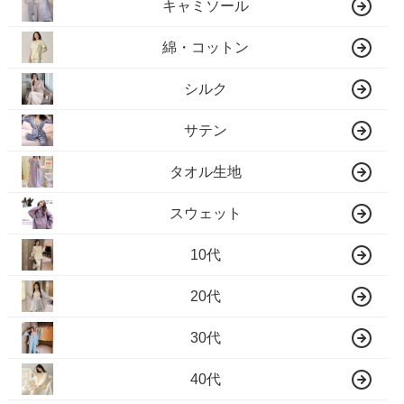
キャミソール
綿・コットン
シルク
サテン
タオル生地
スウェット
10代
20代
30代
40代