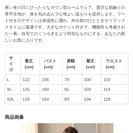
寒い冬の日にぴったりなガウン型ルームウェア。贅沢な肌触りの
厚手生地が、身を包み込んで心地よい温もりを提供します。フー
ド付きのデザインは保温性に優れ、外出前のひとときやリラック
スタイムに最適です。大きなポケット付きで、機能性も考慮され
た一着。自宅でのくつろぎをより特別なものにする、あなたの新
しいお気に入りです。
サ
着丈
バスト
肩幅
着丈
ウエスト
イ
(cm)
(cm)
(cm)
(cm)
(cm)
ズ
L
122
156
79
100
110
XL
125
160
81
102
114
XXL
128
164
83
104
118
商品画像