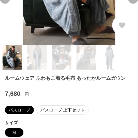
Previous slide
Ne
ルームウェア ふわもこ着る毛布 あったかルームガウン
7,680
円
バスローブ
バスローブ 上下セット
サイズ
M