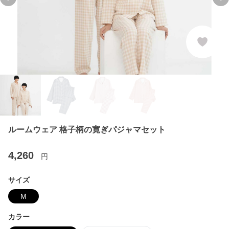
Previous slide
Ne
ルームウェア 格子柄の寛ぎパジャマセット
4,260
円
サイズ
M
カラー