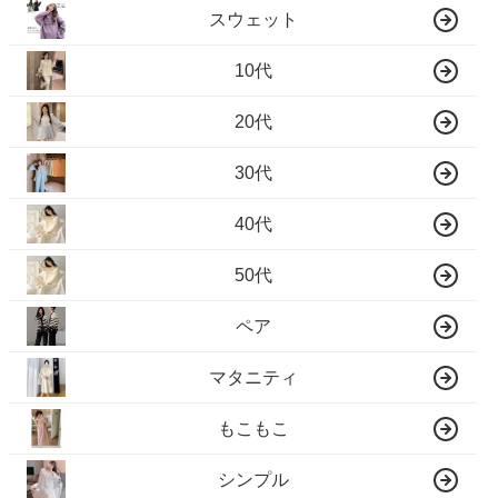
スウェット
10代
20代
30代
40代
50代
ペア
マタニティ
もこもこ
シンプル