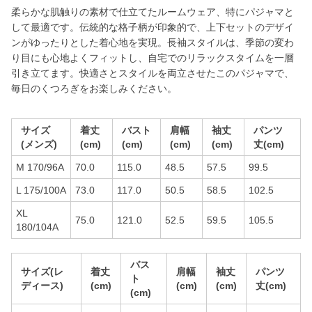
柔らかな肌触りの素材で仕立てたルームウェア、特にパジャマと
して最適です。伝統的な格子柄が印象的で、上下セットのデザイ
ンがゆったりとした着心地を実現。長袖スタイルは、季節の変わ
り目にも心地よくフィットし、自宅でのリラックスタイムを一層
引き立てます。快適さとスタイルを両立させたこのパジャマで、
毎日のくつろぎをお楽しみください。
サイズ
着丈
バスト
肩幅
袖丈
パンツ
(メンズ)
(cm)
(cm)
(cm)
(cm)
丈(cm)
M 170/96A
70.0
115.0
48.5
57.5
99.5
L 175/100A
73.0
117.0
50.5
58.5
102.5
XL
75.0
121.0
52.5
59.5
105.5
180/104A
バス
サイズ(レ
着丈
肩幅
袖丈
パンツ
ト
ディース)
(cm)
(cm)
(cm)
丈(cm)
(cm)