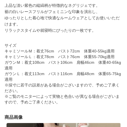
上品な淡い紫色の縦縞柄が特徴的なネグリジェです。
裾の白いレースフリルがフェミニンな印象を演出し、
ゆったりとした着心地で快適なルームウェアとしてお使いいただ
けます。
リラックスタイムや就寝時にぴったりの一枚です。
サイズ
キャミソールＭ：着丈76cm バスト72cm 体重40-55kg適用
キャミソールＬ：着丈78cm バスト76cm 体重55-70kg適用
ガウンＭ：着丈108cm バスト106cm 肩幅46cm 体重40-65kg
適用
ガウンＬ：着丈113cm バスト116cm 肩幅48cm 体重65-75kg
適用
※採寸に若干の誤差がある場合がございますので、予めご了承く
ださい。
※ご覧のモニターによって実物と色合いが異なる場合がございま
すので、予めご了承ください。
商品画像