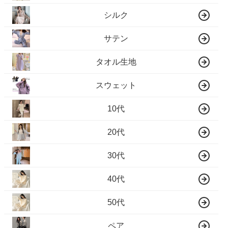
シルク
サテン
タオル生地
スウェット
10代
20代
30代
40代
50代
ペア