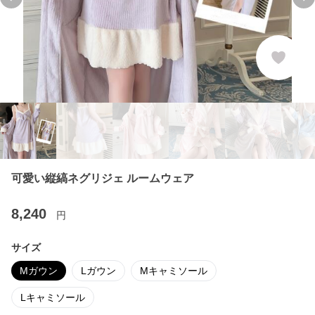
Previous slide
Ne
可愛い縦縞ネグリジェ ルームウェア
8,240
円
サイズ
Mガウン
Lガウン
Mキャミソール
Lキャミソール