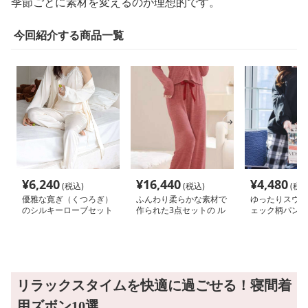
季節ごとに素材を変えるのが理想的です。
今回紹介する商品一覧
¥
6,240
¥
16,440
¥
4,480
(税込)
(税込)
(税込
優雅な寛ぎ（くつろぎ）
ふんわり柔らかな素材で
ゆったりスウェ
のシルキーローブセット
作られた3点セットの ル
ェック柄パンツ
ルームウェア
ームウェア
ルームウェア
リラックスタイムを快適に過ごせる！寝間着
用ズボン10選