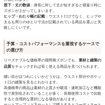
股下・丈の数値
：身長に対して丈が短すぎると寝返り時に
ズボンが上がってしまいます。
ヒップ・わたり幅の記載
：ウエストだけでなく、ヒップや
太もも周りのゆとり寸法が記載されている商品を選ぶと失
敗しにくいです。
予算・コストパフォーマンスを重視するケースで
の選び方
リーズナブルな価格帯の寝間着ズボンでも、
素材と縫製の
品質
をチェックすれば長く使える商品を見つけられます。
縫い目がほつれにくいかどうかは、ウエスト部分やポケッ
ト口の縫製を見るとわかります。
高価格帯の商品は素材の上質さや吸湿・速乾加工など機能
性で差別化されていることが多く、長期使用コストで比較
すると合理的な選択になる場合があります。
セットアップ（上下セット）で購入するとコーディネート