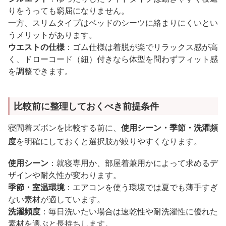
りをうっても窮屈になりません。
一方、スリムタイプはベッドのシーツに絡まりにくいとい
うメリットがあります。
ウエストの仕様
：ゴム仕様は着脱が楽でリラックス感が高
く、ドローコード（紐）付きなら体型を問わずフィット感
を調整できます。
比較前に整理しておくべき前提条件
寝間着ズボンを比較する前に、
使用シーン・季節・洗濯頻
度
を明確にしておくと選択肢が絞りやすくなります。
使用シーン
：就寝専用か、部屋着兼用かによって求めるデ
ザインや耐久性が変わります。
季節・室温環境
：エアコンを使う環境では夏でも薄手すぎ
ない素材が適しています。
洗濯頻度
：毎日洗いたい場合は速乾性や耐洗濯性に優れた
素材を選ぶと長持ちします。