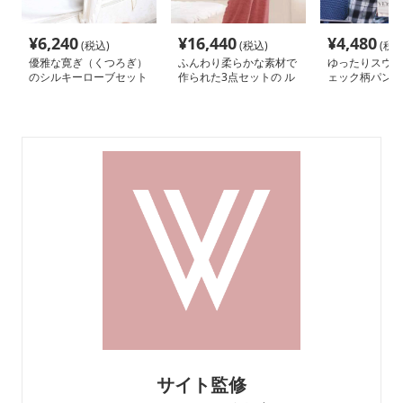
¥
6,240
¥
16,440
¥
4,480
(税込)
(税込)
(税込
優雅な寛ぎ（くつろぎ）
ふんわり柔らかな素材で
ゆったりスウェ
のシルキーローブセット
作られた3点セットの ル
ェック柄パンツ
ルームウェア
ームウェア
ルームウェア
サイト監修