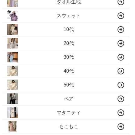
タオル生地
スウェット
10代
20代
30代
40代
50代
ペア
マタニティ
もこもこ