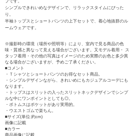
プです。
シンプルできれいめなデザインで、リラックスタイムにぴった
り。
半袖トップスとショートパンツの上下セットで、着心地抜群のル
ームウェアです。
※撮影時の環境（場所や照明等）により、室内で見る商品の色
味・質感と異なって見える場合がございます。又モデル着用・ ス
タッフ着用・その他の写真はイメージのため実際のお色と多少異
なる場合がございますが、予めご了承ください。
■コメント
・Ｔシャツとショートパンツのお得なセット商品。
・シンプルデザインながら、きれいめにもカジュアルコーデにも
なります。
・トップスはスリットの入ったスリットネックデザインでシンプ
ルな中にワンポイントとしても◎。
・ボトムスはポケットがあり実用的。
・ウエストゴムで楽ちん。
■サイズ(単位:約cm)
画像に記載
■カラー
商品画像に記載