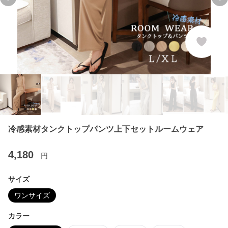
Previous slide
Ne
冷感素材タンクトップパンツ上下セットルームウェア
4,180
円
サイズ
ワンサイズ
カラー