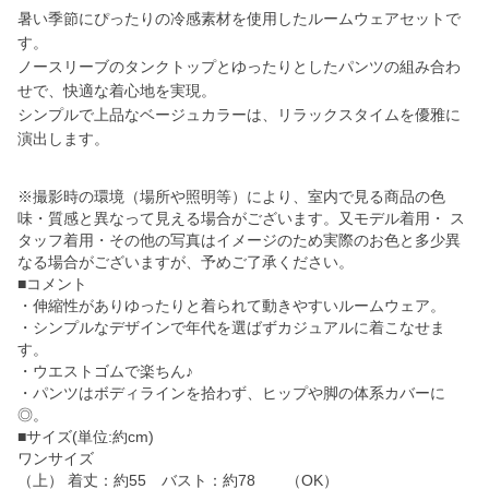
暑い季節にぴったりの冷感素材を使用したルームウェアセットで
す。
ノースリーブのタンクトップとゆったりとしたパンツの組み合わ
せで、快適な着心地を実現。
シンプルで上品なベージュカラーは、リラックスタイムを優雅に
演出します。
※撮影時の環境（場所や照明等）により、室内で見る商品の色
味・質感と異なって見える場合がございます。又モデル着用・ ス
タッフ着用・その他の写真はイメージのため実際のお色と多少異
なる場合がございますが、予めご了承ください。
■コメント
・伸縮性がありゆったりと着られて動きやすいルームウェア。
・シンプルなデザインで年代を選ばずカジュアルに着こなせま
す。
・ウエストゴムで楽ちん♪
・パンツはボディラインを拾わず、ヒップや脚の体系カバーに
◎。
■サイズ(単位:約cm)
ワンサイズ
（上） 着丈：約55 バスト：約78 （OK）