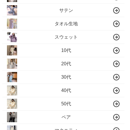
サテン
タオル生地
スウェット
10代
20代
30代
40代
50代
ペア