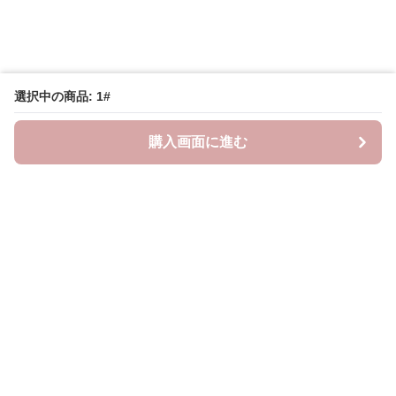
選択中の商品: 1#
購入画面に進む
Lovely-wear
について