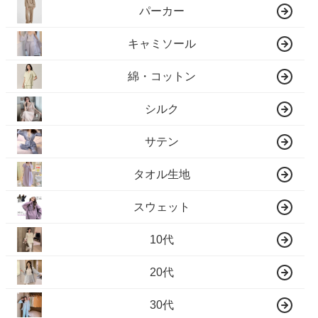
パーカー
キャミソール
綿・コットン
シルク
サテン
タオル生地
スウェット
10代
20代
30代