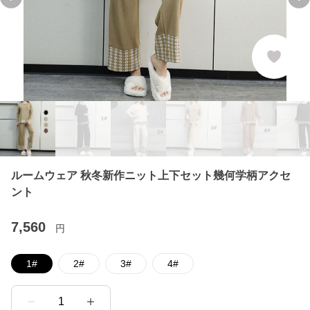
Previous slide
Ne
ルームウェア 秋冬新作ニット上下セット幾何学柄アクセ
ント
7,560
円
1#
2#
3#
4#
1