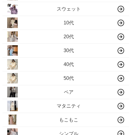
スウェット
10代
20代
30代
40代
50代
ペア
マタニティ
もこもこ
シンプル