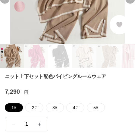
Previous slide
Ne
ニット上下セット配色パイピングルームウェア
7,290
円
1#
2#
3#
4#
5#
1