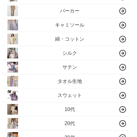
パーカー
キャミソール
綿・コットン
シルク
サテン
タオル生地
スウェット
10代
20代