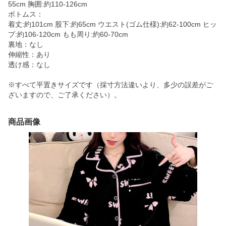
55cm 胸囲:約110-126cm
ボトムス：
着丈:約101cm 股下:約65cm ウエスト(ゴム仕様):約62-100cm ヒッ
プ:約106-120cm もも周り:約60-70cm
裏地：なし
伸縮性：あり
透け感：なし
※すべて平置きサイズです（採寸方法違いより、多少の誤差がご
ざいますので、ご了承ください）。
商品画像