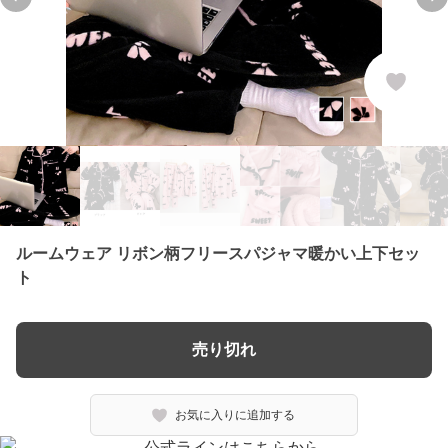
Previous slide
Ne
ルームウェア リボン柄フリースパジャマ暖かい上下セッ
ト
売り切れ
お気に入りに追加する