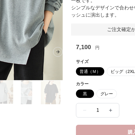
一枚です。
シンプルなデザインで合わせ
ッシュに演出します。
ご注文確定か
7,100
円
Next slide
サイズ
普通（Ｍ）
ビッグ（2X
カラー
黒
グレー
1
購