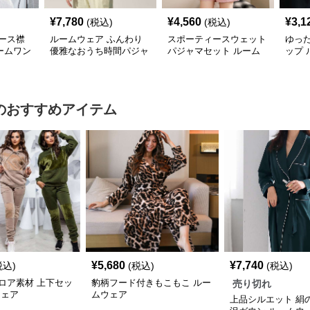
¥
7,780
¥
4,560
¥
3,1
(税込)
(税込)
ース襟
ルームウェア ふんわり
スポーティースウェット
ゆっ
ームワン
優雅なおうち時間パジャ
パジャマセット ルーム
ップ 
マ
ウェア
ムウ
のおすすめアイテム
¥
5,680
¥
7,740
税込)
(税込)
(税込)
ロア素材 上下セッ
豹柄フード付きもこもこ ルー
売り切れ
ウェア
ムウェア
上品シルエット 絹