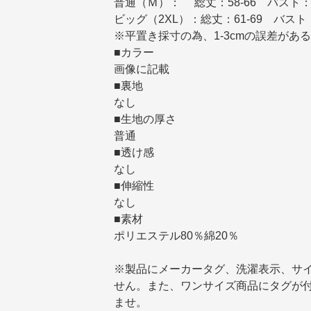
普通（Ｍ）： 総丈：58-66 バスト：
ビッグ（2XL）：総丈：61-69 バスト
※平置き採寸の為、1-3cmの誤差が
■カラー
画像に記載
■裏地
なし
■生地の厚さ
普通
■透け感
なし
■伸縮性
なし
■素材
ポリエステル80％綿20％
※製品にメーカータグ、洗濯表示、サ
せん。また、ワンサイズ商品にタグが
ませ。