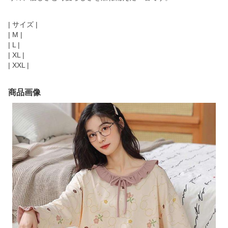
| サイズ |
| M |
| L |
| XL |
| XXL |
商品画像