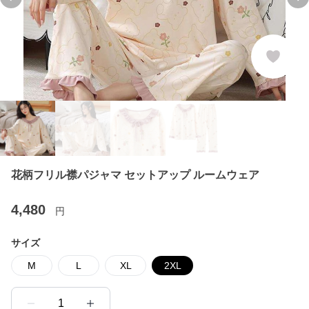
Previous slide
Ne
花柄フリル襟パジャマ セットアップ ルームウェア
4,480
円
サイズ
M
L
XL
2XL
1