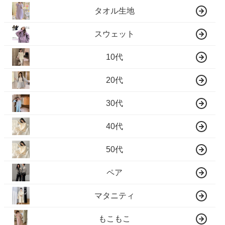
タオル生地
スウェット
10代
20代
30代
40代
50代
ペア
マタニティ
もこもこ