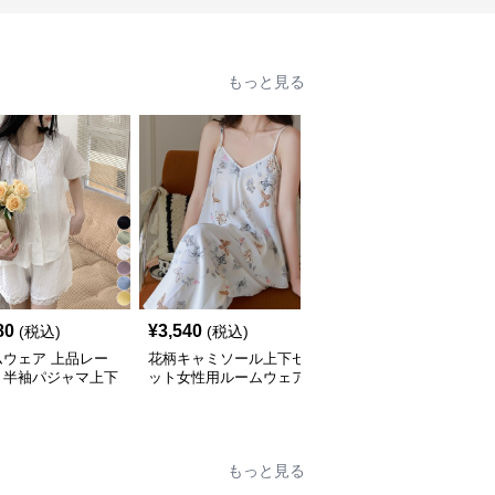
もっと見る
80
¥
3,540
¥
6,640
(税込)
(税込)
(税込)
ムウェア 上品レー
花柄キャミソール上下セ
夏用薄手ルームウェア
り半袖パジャマ上下
ット女性用ルームウェア
半袖ショートパンツセッ
ト春夏用
ト
もっと見る