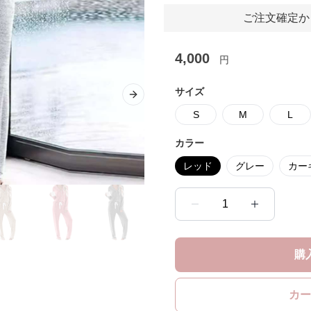
ご注文確定か
4,000
円
サイズ
Next slide
S
M
L
カラー
レッド
グレー
カー
1
購
カー