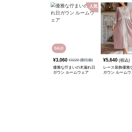
人気
SALE
¥
3,060
¥
5,640
(税込)
¥
3220
(割引前)
優雅な佇まいの木漏れ日
レース装飾優雅
ガウン ルームウェア
ガウン ルームウ