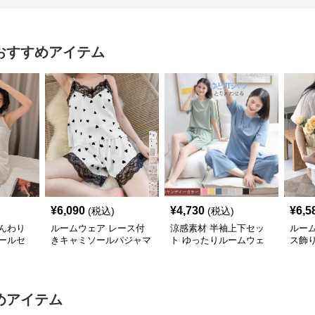
おすすめアイテム
¥
6,090
¥
4,730
¥
6,5
(税込)
(税込)
んわり
ルームウェア レース付
涼感素材 半袖上下セッ
ルー
ールセ
きキャミソールパジャマ
ト ゆったりルームウェ
ス飾
上下セット
ア
セッ
めアイテム