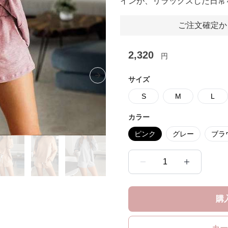
インが、リラックスした日常
ご注文確定か
2,320
円
サイズ
Next slide
S
M
L
カラー
ピンク
グレー
ブラ
1
購