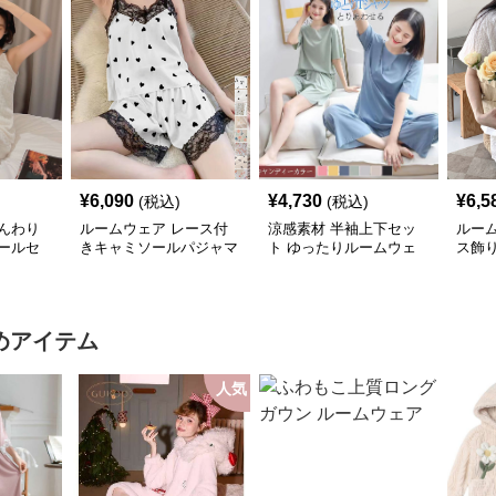
¥
6,090
¥
4,730
¥
6,5
(税込)
(税込)
んわり
ルームウェア レース付
涼感素材 半袖上下セッ
ルー
ールセ
きキャミソールパジャマ
ト ゆったりルームウェ
ス飾
上下セット
ア
セッ
めアイテム
人気