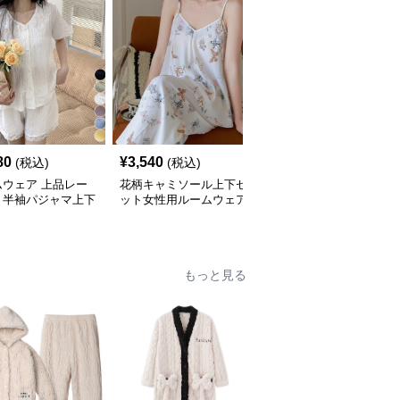
80
¥
3,540
¥
6,640
(税込)
(税込)
(税込)
ムウェア 上品レー
花柄キャミソール上下セ
夏用薄手ルームウェア
り半袖パジャマ上下
ット女性用ルームウェア
半袖ショートパンツセッ
ト春夏用
ト
もっと見る