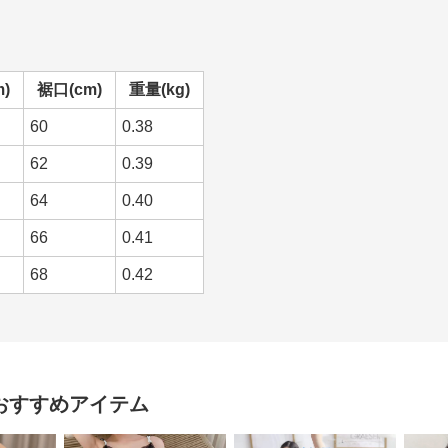
)
裾口(cm)
重量(kg)
60
0.38
62
0.39
64
0.40
66
0.41
68
0.42
おすすめアイテム