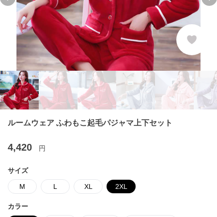
Previous slide
Ne
ルームウェア ふわもこ起毛パジャマ上下セット
4,420
円
サイズ
M
L
XL
2XL
カラー