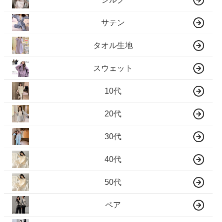
サテン
タオル生地
スウェット
10代
20代
30代
40代
50代
ペア