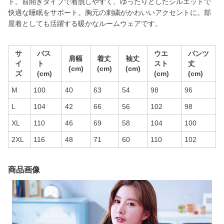
ト。前開きタイプで着脱しやすく、ゆったりとしたシルエットで
快適な睡眠をサポート。胸元の刺繍がかわいいアクセントに。部
屋着としても活躍する暖かなルームウェアです。
サ
バス
ウエ
パンツ
肩幅
着丈
袖丈
イ
ト
スト
丈
(cm)
(cm)
(cm)
ズ
(cm)
(cm)
(cm)
M
100
40
63
54
98
96
L
104
42
66
56
102
98
XL
110
46
69
58
104
100
2XL
116
48
71
60
110
102
商品画像