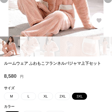
Previous slide
Ne
ルームウェア ふわもこフランネルパジャマ上下セット
8,580
円
サイズ
M
L
XL
2XL
3XL
カラー