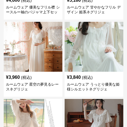
¥
4,600
¥
5,180
(税込)
(税込)
ルームウェア 優美なフリル襟 シ
ルームウェア 甘やかなフリル デ
ースルー袖のパジャマ上下セッ
ザイン 姫系ネグリジェ
ト
¥
3,960
¥
3,840
(税込)
(税込)
ルームウェア 星空の夢見るレー
ルームウェア うっとり優美な姫
スネグリジェ
様シルエットネグリジェ