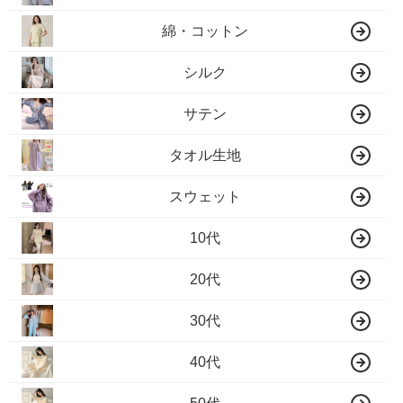
綿・コットン
シルク
サテン
タオル生地
スウェット
10代
20代
30代
40代