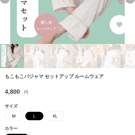
Previous slide
Ne
もこもこパジャマ セットアップ ルームウェア
4,800
円
サイズ
M
L
XL
カラー