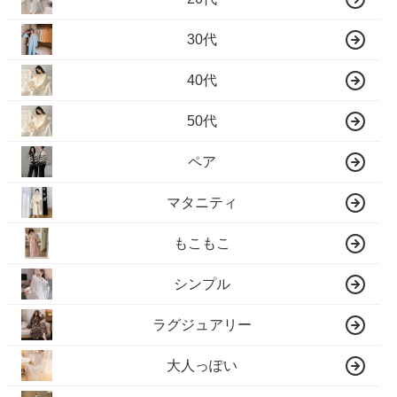
30代
40代
50代
ペア
マタニティ
もこもこ
シンプル
ラグジュアリー
大人っぽい