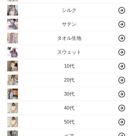
シルク
サテン
タオル生地
スウェット
10代
20代
30代
40代
50代
ペア