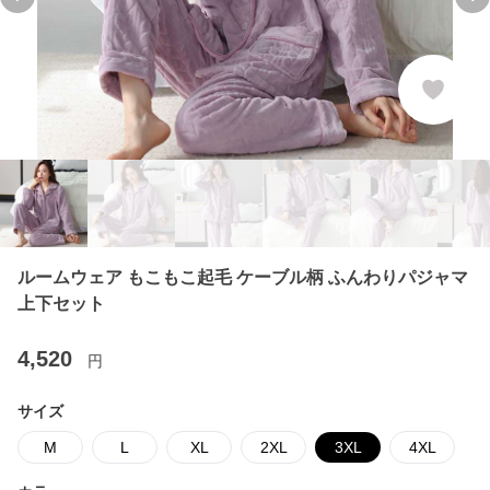
Previous slide
Ne
ルームウェア もこもこ起毛 ケーブル柄 ふんわりパジャマ
上下セット
4,520
円
サイズ
M
L
XL
2XL
3XL
4XL