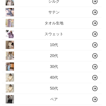
シルク
サテン
タオル生地
スウェット
10代
20代
30代
40代
50代
ペア