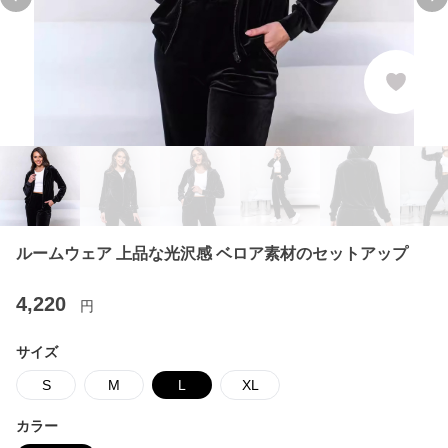
Previous slide
Ne
ルームウェア 上品な光沢感 ベロア素材のセットアップ
4,220
円
サイズ
S
M
L
XL
カラー