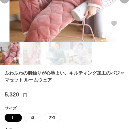
Previous slide
Ne
ふわふわの肌触りが心地よい、キルティング加工のパジャ
マセット ルームウェア
5,320
円
サイズ
L
XL
2XL