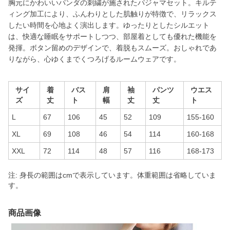
胸元にかわいいパンダの刺繍が施されたパジャマセット。キルテ
ィング加工により、ふんわりとした肌触りが特徴で、リラックス
したい時間を心地よく演出します。ゆったりとしたシルエット
は、快適な睡眠をサポートしつつ、部屋着としても優れた機能を
発揮。ボタン留めのデザインで、着脱もスムーズ。おしゃれであ
りながら、心ゆくまでくつろげるルームウェアです。
サイ
着
バス
肩
袖
パンツ
ウエス
ズ
丈
ト
幅
丈
丈
ト
L
67
106
45
52
109
155-160
XL
69
108
46
54
114
160-168
XXL
72
114
48
57
116
168-173
注: 身長の範囲はcmで表示しています。体重範囲は省略していま
す。
商品画像