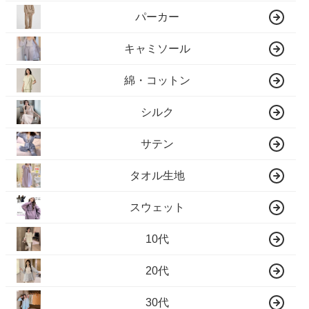
パーカー
キャミソール
綿・コットン
シルク
サテン
タオル生地
スウェット
10代
20代
30代