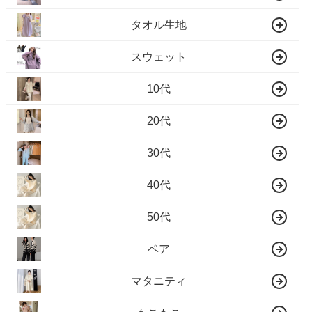
タオル生地
スウェット
10代
20代
30代
40代
50代
ペア
マタニティ