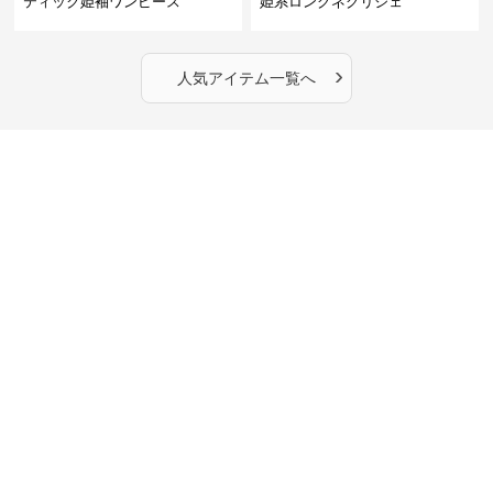
ティック姫袖ワンピース
姫系ロングネグリジェ
›
人気アイテム一覧へ