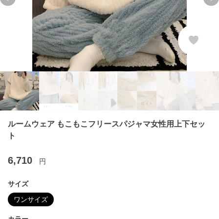
Previous slide
Ne
ルームウェア もこもこフリースパジャマ女性用上下セッ
ト
6,710
円
サイズ
ワンサイズ