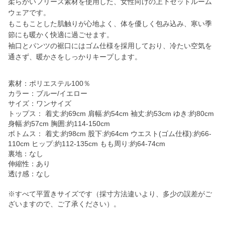
柔らかいフリース素材を使用した、女性向けの上下セットルーム
ウェアです。
もこもことした肌触りが心地よく、体を優しく包み込み、寒い季
節にも暖かく快適に過ごせます。
袖口とパンツの裾口にはゴム仕様を採用しており、冷たい空気を
通さず、暖かさをしっかりキープします。
素材：ポリエステル100％
カラー：ブルー/イエロー
サイズ：ワンサイズ
トップス： 着丈:約69cm 肩幅:約54cm 袖丈:約53cm ゆき:約80cm
身幅:約57cm 胸囲:約114-150cm
ボトムス： 着丈:約98cm 股下:約64cm ウエスト(ゴム仕様):約66-
110cm ヒップ:約112-135cm もも周り:約64-74cm
裏地：なし
伸縮性：あり
透け感：なし
※すべて平置きサイズです（採寸方法違いより、多少の誤差がご
ざいますので、ご了承ください）。