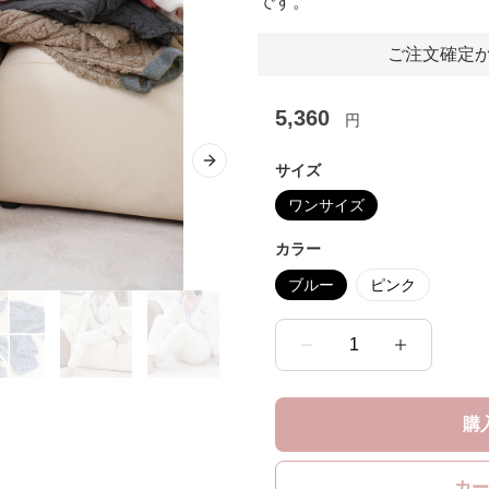
です。
ご注文確定か
5,360
円
Next slide
サイズ
ワンサイズ
カラー
ブルー
ピンク
1
購
カー