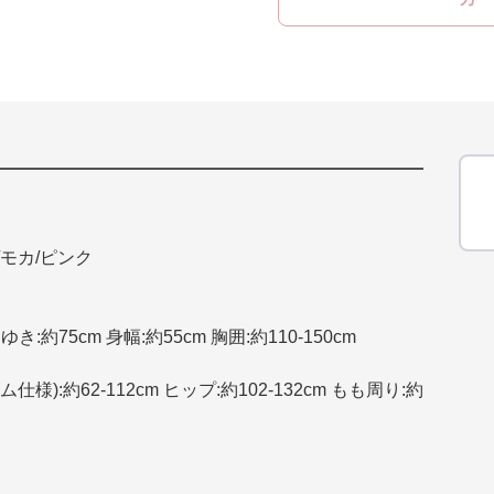
モカ/ピンク
ゆき:約75cm 身幅:約55cm 胸囲:約110-150cm
ム仕様):約62-112cm ヒップ:約102-132cm もも周り:約