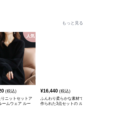
もっと見る
人気
人
20
¥
16,440
¥
4,300
(税込)
(税込)
(税込)
たりニットセットア
ふんわり柔らかな素材で
ルームウェア ゆったり3
ルームウェア ルー
作られた3点セットの ル
点セットルームウェア
ェア
ームウェア