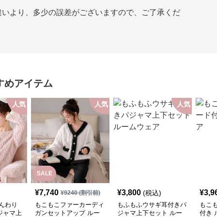
違いより、多少の誤差がございますので、ご了承くだ
すめアイテム
人気
人気
人気
SALE
¥
7,740
¥
3,800
¥
3,9
(税込)
¥
9240
(割引前)
んわり
もこもこファーカーディ
もふもふウサギ耳付きパ
もこ
ジャマ上
ガンセットアップ ルー
ジャマ上下セット ルー
付き 