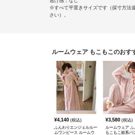
透け感：なし
※すべて平置きサイズです（採寸方法
さい）。
ルームウェア
もこもこ
のおす
¥
4,140
¥
3,580
(税込)
(税込)
ふんわりエンジェルルー
ルームウェア ふ
ムワンピース ルームウ
もこもこ姫系パ