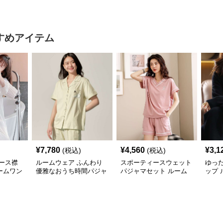
ムウェア
ムウェア
すめアイテム
¥
7,780
¥
4,560
¥
3,1
(税込)
(税込)
ース襟
ルームウェア ふんわり
スポーティースウェット
ゆっ
ームワン
優雅なおうち時間パジャ
パジャマセット ルーム
ップ 
マ
ウェア
ムウ