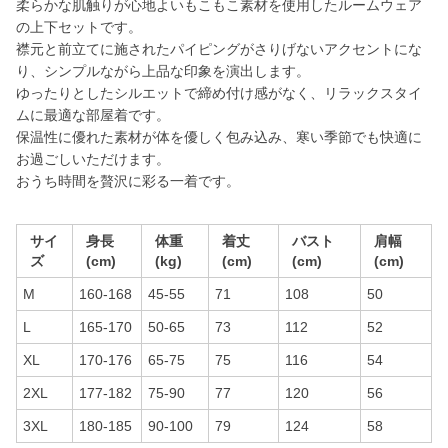
柔らかな肌触りが心地よいもこもこ素材を使用したルームウェア
の上下セットです。
襟元と前立てに施されたパイピングがさりげないアクセントにな
り、シンプルながら上品な印象を演出します。
ゆったりとしたシルエットで締め付け感がなく、リラックスタイ
ムに最適な部屋着です。
保温性に優れた素材が体を優しく包み込み、寒い季節でも快適に
お過ごしいただけます。
おうち時間を贅沢に彩る一着です。
サイ
身長
体重
着丈
バスト
肩幅
ズ
(cm)
(kg)
(cm)
(cm)
(cm)
M
160-168
45-55
71
108
50
L
165-170
50-65
73
112
52
XL
170-176
65-75
75
116
54
2XL
177-182
75-90
77
120
56
3XL
180-185
90-100
79
124
58