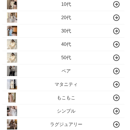
10代
20代
30代
40代
50代
ペア
マタニティ
もこもこ
シンプル
ラグジュアリー