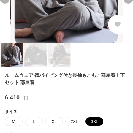
Previous slide
Ne
ルームウェア 襟パイピング付き長袖もこもこ部屋着上下
セット 部屋着
6,410
円
サイズ
M
L
XL
2XL
3XL