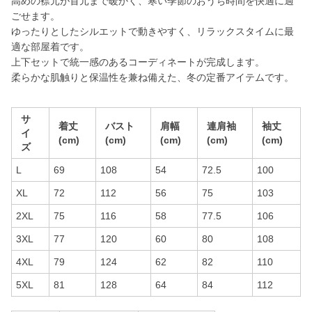
高めの襟元が首元まで暖かく、寒い季節のおうち時間を快適に過
ごせます。
ゆったりとしたシルエットで動きやすく、リラックスタイムに最
適な部屋着です。
上下セットで統一感のあるコーディネートが完成します。
柔らかな肌触りと保温性を兼ね備えた、冬の定番アイテムです。
サ
着丈
バスト
肩幅
連肩袖
袖丈
イ
(cm)
(cm)
(cm)
(cm)
(cm)
ズ
L
69
108
54
72.5
100
XL
72
112
56
75
103
2XL
75
116
58
77.5
106
3XL
77
120
60
80
108
4XL
79
124
62
82
110
5XL
81
128
64
84
112