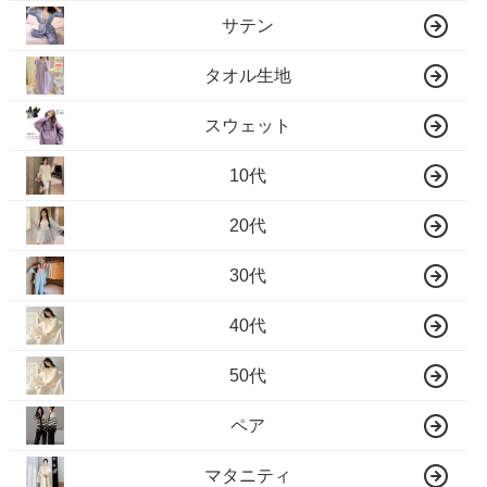
サテン
タオル生地
スウェット
10代
20代
30代
40代
50代
ペア
マタニティ