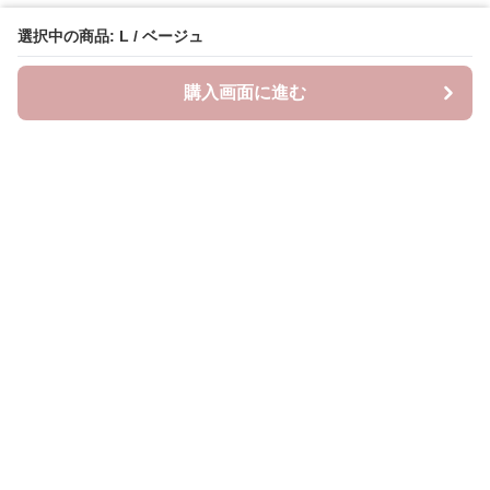
選択中の商品: L / ベージュ
購入画面に進む
Lovely-wear
について
会社概要