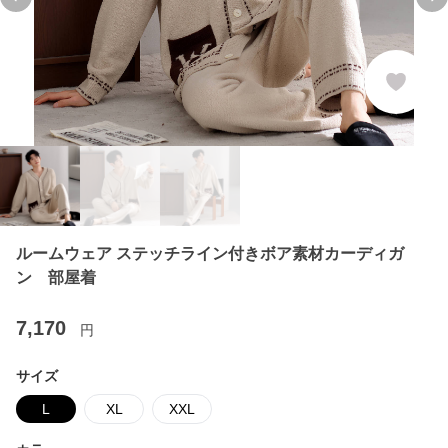
Previous slide
Ne
ルームウェア ステッチライン付きボア素材カーディガ
ン 部屋着
7,170
円
サイズ
L
XL
XXL