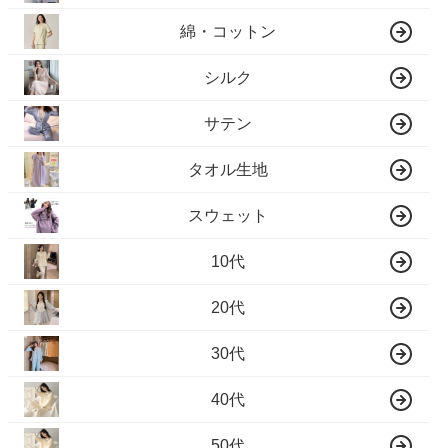
綿・コットン
シルク
サテン
タオル生地
スウェット
10代
20代
30代
40代
50代