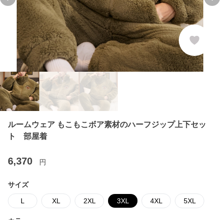
Previous slide
Ne
ルームウェア もこもこボア素材のハーフジップ上下セッ
ト 部屋着
6,370
円
サイズ
L
XL
2XL
3XL
4XL
5XL