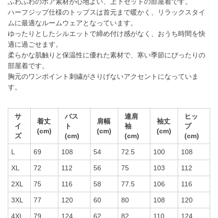
ふわふわのボア素材が心地よい、上下セットの部屋着です。
ハーフジップ仕様のトップスは首元まで暖かく、リラックスタイ
ムに最適なルームウェアとなっています。
ゆったりとしたシルエットで締め付け感がなく、おうち時間を快
適に過ごせます。
柔らかな肌触りと保温性に優れた素材で、寒い季節にぴったりの
部屋着です。
胸元のワンポイント刺繍がさりげないアクセントになっていま
す。
サ
バス
連肩
ヒッ
着丈
肩幅
袖丈
イ
ト
袖
プ
(cm)
(cm)
(cm)
ズ
(cm)
(cm)
(cm)
L
69
108
54
72.5
100
108
XL
72
112
56
75
103
112
2XL
75
116
58
77.5
106
116
3XL
77
120
60
80
108
120
4XL
79
124
62
82
110
124