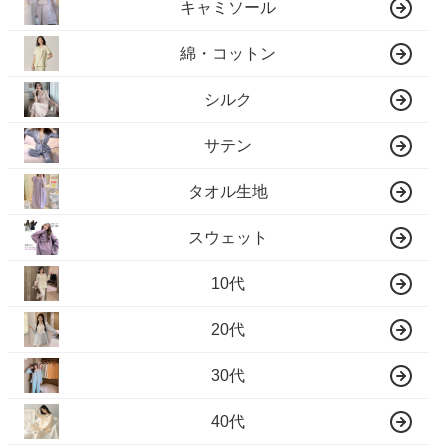
キャミソール
綿・コットン
シルク
サテン
タオル生地
スウェット
10代
20代
30代
40代