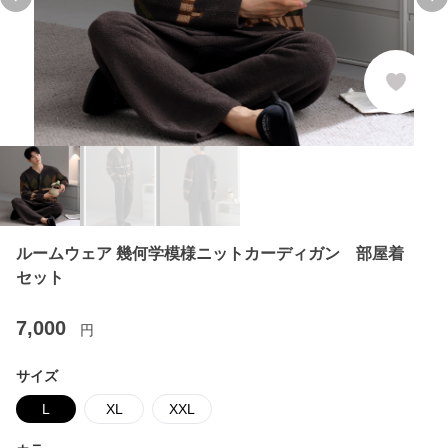
Previous slide
Ne
ルームウェア 幾何学模様ニットカーディガン 部屋着
セット
7,000
円
サイズ
L
XL
XXL