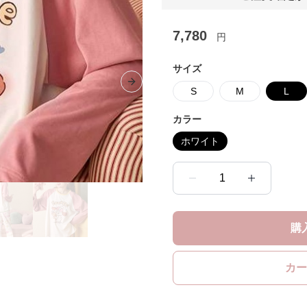
7,780
円
サイズ
Next slide
S
M
L
カラー
ホワイト
1
購
カー