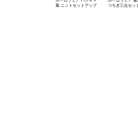
ルームウェア パジャマ
ルームウェア 優
風 ニットセットアップ
つろぎ三点セッ