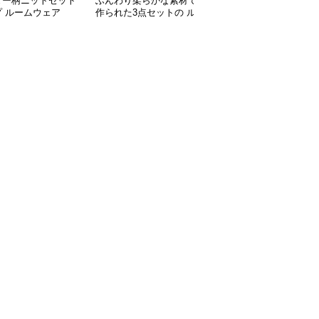
ダー柄ニットセット
ふんわり柔らかな素材で
ルームウェア ゆったり3
プ ルームウェア
作られた3点セットの ル
点セットルームウェア
ームウェア