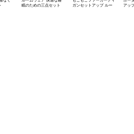
雅なく
ルームウェア 快適な睡
もこもこファーカーディ
ボー
ト
眠のための三点セット
ガンセットアップ ルー
アッ
ムウェア