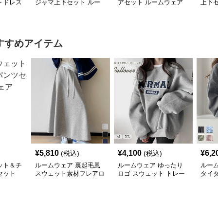
トドレス
ジャマ上下セット ルー
アセット ルームウェア
上下
ムウェア
ア
すすめアイテム
¥
5,810
¥
4,100
¥
6,2
(税込)
(税込)
ット＆チ
ルームウェア 裏起毛風
ルームウェア ゆったり
ルー
セット
スウェット素材フレアロ
ロゴ スウェット トレー
タイ
ングスカート
ナー
下セ