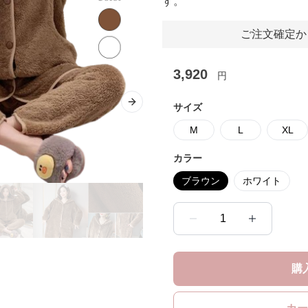
す。
ご注文確定か
3,920
円
サイズ
Next slide
M
L
XL
カラー
ブラウン
ホワイト
1
購