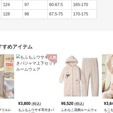
124
97
60-67.5
165-170
128
98
67.5-75
170-175
すすめアイテム
人気
¥
3,800
¥
6,520
¥
3,6
(税込)
(税込)
フリルレ
もふもふウサギ耳付きパ
ふわもこ花柄ルームウェ
もこ