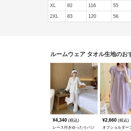
XL
82
116
55
2XL
83
120
56
ルームウェア
タオル生地
のお
¥
4,340
¥
2,660
(税込)
(税込)
レース付きゆったりパジ
オフショルダー