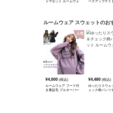
ャマセット ルームウェ
ースアップナイ
ア
ルームウェア
ルームウェア
スウェット
のお
人気
¥
4,000
¥
4,480
(税込)
(税込)
ルームウェア フード付
ゆったりスウェ
き裏起毛 プルオーバー
ェック柄パンツ
ルームウェア