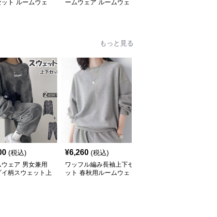
セット ルームウェ
ームウェア ルームウェ
ムウェア
ア
もっと見る
00
¥
6,260
¥
3,420
(税込)
(税込)
(税込)
ムウェア 男女兼用
ワッフル編み長袖上下セ
ルームウェア やわらか
ダイ柄スウェット上
ット 春秋用ルームウェ
肌触り 重ね着風スウェ
ット部屋着
ア
ット