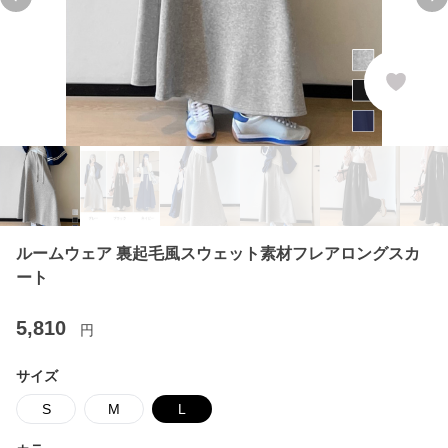
Previous slide
Ne
ルームウェア 裏起毛風スウェット素材フレアロングスカ
ート
5,810
円
サイズ
S
M
L