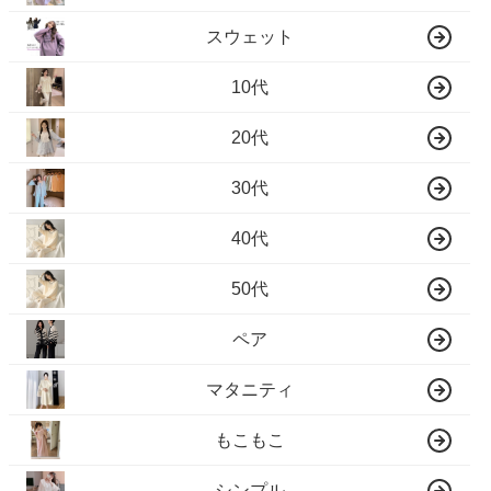
スウェット
10代
20代
30代
40代
50代
ペア
マタニティ
もこもこ
シンプル