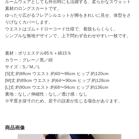
ルームウェアとしても外出時にも活躍する、柔らかなスウェット
素材のロングスカートです。
ゆったり広がるフレアシルエットが脚をきれいに見せ、体型をさ
りげなくカバーします。
ウエストはゴム＋ドローコード仕様で、着脱もらくらく。
シンプルな無地デザインで、上下問わず合わせやすい一枚です。
素材：ポリエステル85％＋綿15％
カラー：グレー／黒／紺
サイズ：S／M／L
[S]丈:約88cm ウエスト:約60〜86cm ヒップ:約120cm
[M]丈:約89cm ウエスト:約64〜90cm ヒップ:約128cm
[L]丈:約90cm ウエスト:約68〜94cm ヒップ:約136cm
裏地：なし／伸縮性：なし／透け感：なし
※平置き採寸のため、若干の誤差が生じる場合があります。
商品画像