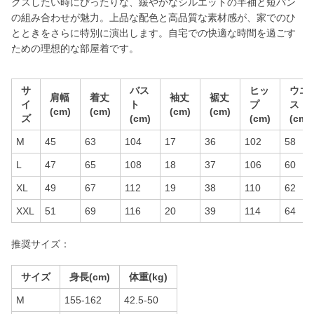
クスしたい時にぴったりな、緩やかなシルエットの半袖と短パン
の組み合わせが魅力。上品な配色と高品質な素材感が、家でのひ
とときをさらに特別に演出します。自宅での快適な時間を過ごす
ための理想的な部屋着です。
サ
バス
ヒッ
ウエ
肩幅
着丈
袖丈
裾丈
イ
ト
プ
スト
(cm)
(cm)
(cm)
(cm)
ズ
(cm)
(cm)
(cm)
M
45
63
104
17
36
102
58
L
47
65
108
18
37
106
60
XL
49
67
112
19
38
110
62
XXL
51
69
116
20
39
114
64
推奨サイズ：
サイズ
身長(cm)
体重(kg)
M
155-162
42.5-50