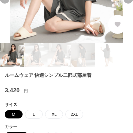
Previous slide
Ne
ルームウェア 快適シンプル二部式部屋着
3,420
円
サイズ
M
L
XL
2XL
カラー