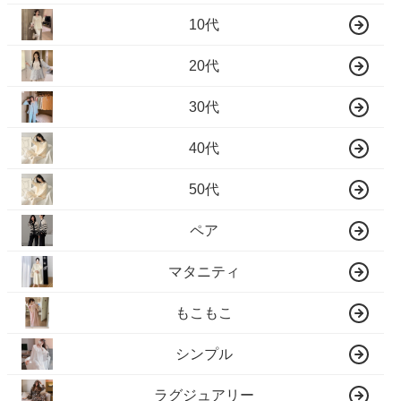
10代
20代
30代
40代
50代
ペア
マタニティ
もこもこ
シンプル
ラグジュアリー