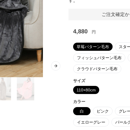
す。
ご注文確定か
4,880
円
草莓パターン毛布
スタ
フィッシュパターン毛布
Next slide
クラウドパターン毛布
サイズ
110×80cm
カラー
白
ピンク
グレ
イエローグレー
パール