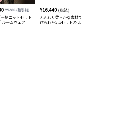
80
¥
16,440
¥
4,300
(税込)
(税込)
¥
5280
(割引前)
ダー柄ニットセット
ふんわり柔らかな素材で
ルームウェア ゆったり3
プ ルームウェア
作られた3点セットの ル
点セットルームウェア
ームウェア