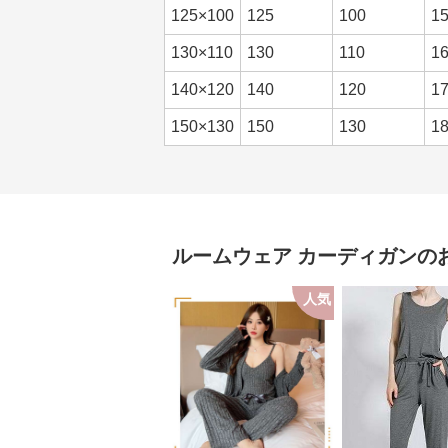
125×100
125
100
1
130×110
130
110
1
140×120
140
120
1
150×130
150
130
1
ルームウェア
カーディガン
の
人気