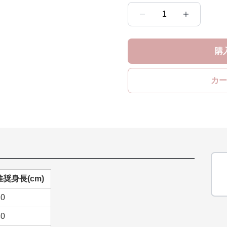
1
購
カー
推奨身長(cm)
30
40