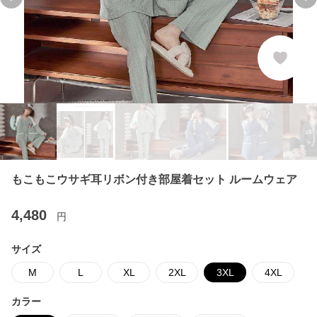
Previous slide
Ne
もこもこウサギ耳リボン付き部屋着セット ルームウェア
4,480
円
サイズ
M
L
XL
2XL
3XL
4XL
カラー