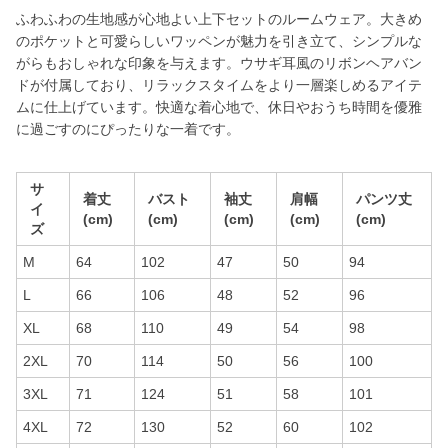
ふわふわの生地感が心地よい上下セットのルームウェア。大きめ
のポケットと可愛らしいワッペンが魅力を引き立て、シンプルな
がらもおしゃれな印象を与えます。ウサギ耳風のリボンヘアバン
ドが付属しており、リラックスタイムをより一層楽しめるアイテ
ムに仕上げています。快適な着心地で、休日やおうち時間を優雅
に過ごすのにぴったりな一着です。
サ
着丈
バスト
袖丈
肩幅
パンツ丈
イ
(cm)
(cm)
(cm)
(cm)
(cm)
ズ
M
64
102
47
50
94
L
66
106
48
52
96
XL
68
110
49
54
98
2XL
70
114
50
56
100
3XL
71
124
51
58
101
4XL
72
130
52
60
102